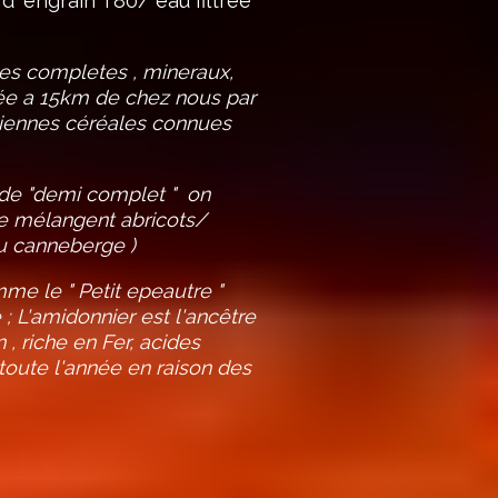
d' engrain T80/ eau filtrée
nes completes , mineraux,
ivée a 15km de chez nous par
nciennes céréales connues
de "demi complet " on
se mélangent abricots/
 ou canneberge )
me le " Petit epeautre "
 ; L'amidonnier est l'ancêtre
 , riche en Fer, acides
toute l'année en raison des