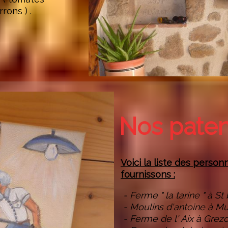
rons ) .
Nos paten
Voici la liste des perso
fournissons
:
- Ferme " la tarine " à S
- Moulins d'antoine à M
- Ferme de l' Aix à Grezo