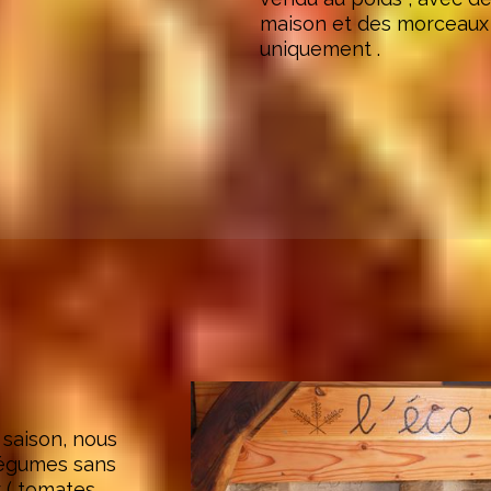
maison et des morceaux
uniquement .
a saison, nous
égumes sans
r ( tomates