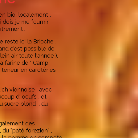
en bio, localement ,
 dois je me fournir
trement .
e reste ici
la Brioche
,
and c'est possible de
in air toute l'année ).
 la farine de " Camp
a teneur en carotènes
lich viennoise , avec
coup d' oeufs , et
 du sucre blond . du
galement des
, du "
paté forezien
" ,
de la pomme en compote