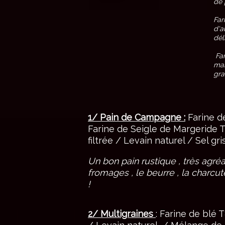
de 
Far
d'a
dél
Far
mai
gra
1/ Pain de Campagne :
Farine d
Farine de Seigle de Margeride 
filtrée / Levain naturel / Sel gri
Un bon pain rustique , très agré
fromages , le beurre , la charcuter
!
2/ Multigraines
: Farine de blé T