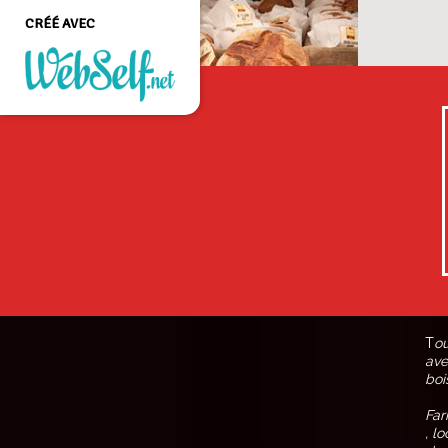
CRÉÉ AVEC
Créer un site web de
qualité professionnelle
et personnalisable sans
aucune connaissance en
programmation
COMMENCEZ
T
ou
ave
boi
Far
, l