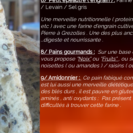
8/ Petit epeautre ( engrain ) :
Farine 
/ Levain / Sel gris
Une merveille nutritionnelle ( protei
etc ) avec une farine d'engrain cult
Pierre à Grezolles . Une des plus a
...digeste et nourrissante .
8/ Pains gourmands :
Sur une base 
vous propose "
Noix"
ou "
Fruits"
, ou 
noisettes ( ou amandes ) / raisins (
9/ Amidonnier :
Ce pain fabiqué com
est lui aussi une merveille diététique
des blés durs , il est pauvre en gluten
aminés , anti oxydants ; Pas présent 
difficultés à trouver cette farine .