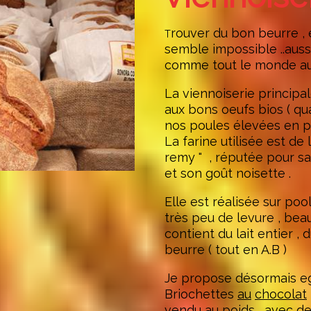
rouver du bon beurre , 
T
semble impossible ..aussi
comme tout le monde au
La viennoiserie principal
aux bons oeufs bios ( qu
nos poules élevées en ple
La farine utilisée est de
remy " , réputée pour s
et son goût noisette .
Elle est réalisée sur poo
très peu de levure , beau
contient du lait entier ,
beurre ( tout en A.B )
Je propose désormais e
Briochettes
au
chocolat
vendu au poids , avec 