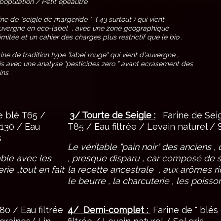
population / Petit epeautre
ine de "seigle de margeride " ( 43 surtout ) qui vient
uvergne en eco-label , avec une zone geographique
imitée et un cahier des charges plus restrictif que le bio .
ine de tradition type 'label rouge" qui vient d'auvergne ,
s avec une analyse "pesticides zero " avant ecrasement des
ins .
e blé T65 /
3/ Tourte de Seigle :
Farine de Sei
T130 / Eau
T85 / Eau filtrée / Levain naturel / S
s
Le véritable "pain noir" des anciens 
able avec les
, presque disparu , car composé de 
ie ..tout en fait
la recette ancestrale , aux arômes ri
le beurre , la charcuterie , les poiss
80 / Eau filtrée
4/ Demi-complet :
Farine de " blés