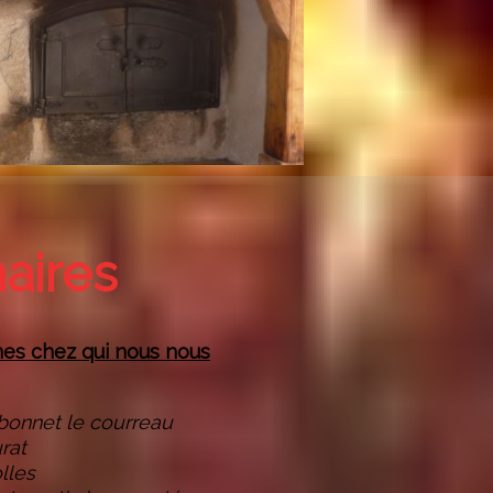
aires
nnes chez qui nous nous
t bonnet le courreau
urat
lles