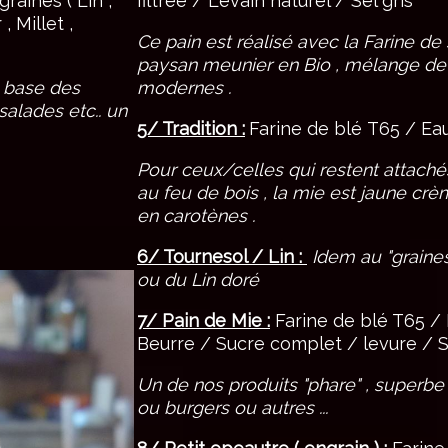
raines ( Lin ,
filtrée / Levain naturel / Sel gris
, Millet ,
Ce pain est réalisé avec la Farine de 
paysan meunier en Bio , mélange de 
 la base des
modernes .
salades etc.. un
5/ Tradition :
Farine de blé T65 / Eau
Pour ceux/celles qui restent attachés
au feu de bois , la mie est jaune crè
en carotènes .
6/ Tournesol / Lin :
Idem au "graine
ou du Lin doré
7/ Pain de Mie :
Farine de blé T65 / E
Beurre / Sucre complet / levure / 
Un de nos produits "phare" , superbe
ou burgers ou autres ...